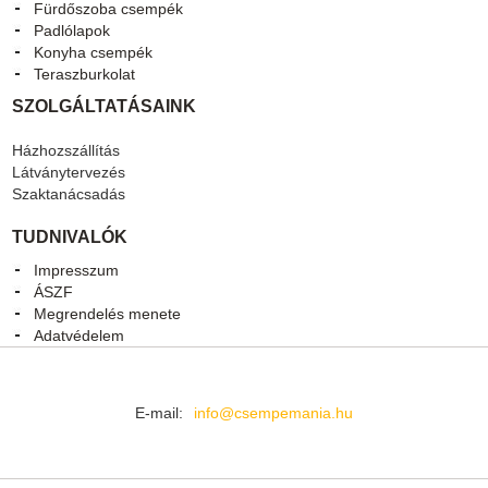
Fürdőszoba csempék
Padlólapok
Konyha csempék
Teraszburkolat
SZOLGÁLTATÁSAINK
Házhozszállítás
Látványtervezés
Szaktanácsadás
TUDNIVALÓK
Impresszum
ÁSZF
Megrendelés menete
Adatvédelem
E-mail:
info@csempemania.hu