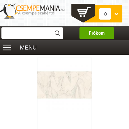
0
Fiókom
MENU