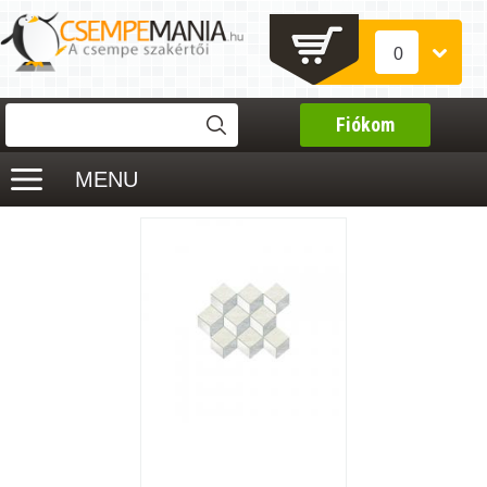
0
Fiókom
MENU