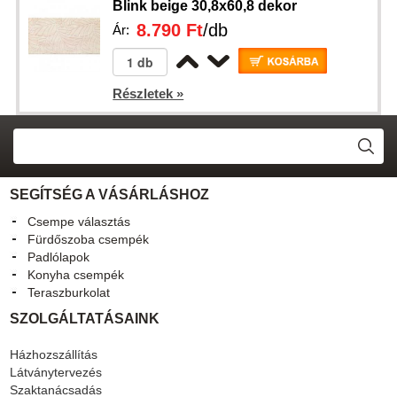
Blink beige 30,8x60,8 dekor
8.790 Ft
/db
Ár:
Részletek »
SEGÍTSÉG A VÁSÁRLÁSHOZ
Csempe választás
Fürdőszoba csempék
Padlólapok
Konyha csempék
Teraszburkolat
SZOLGÁLTATÁSAINK
Házhozszállítás
Látványtervezés
Szaktanácsadás