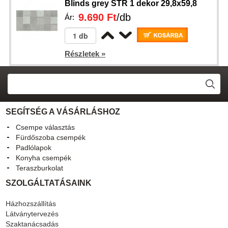
Blinds grey STR 1 dekor 29,8x59,8
9.690 Ft
/db
Ár:
Részletek »
SEGÍTSÉG A VÁSÁRLÁSHOZ
Csempe választás
Fürdőszoba csempék
Padlólapok
Konyha csempék
Teraszburkolat
SZOLGÁLTATÁSAINK
Házhozszállítás
Látványtervezés
Szaktanácsadás