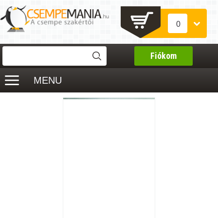
0
Fiókom
MENU