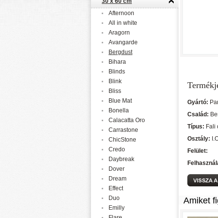
30 x 60 cm
Afternoon
All in white
Aragorn
Avangarde
Bergdust
Bihara
Blinds
Blink
Termékj
Bliss
Blue Mat
Gyártó:
Pa
Bonella
Család:
Be
Calacatta Oro
Típus:
Fali
Carrastone
Osztály:
I.
ChicStone
Credo
Felület:
Daybreak
Felhasznál
Dover
Dream
Effect
Duo
Amiket f
Emilly
Flare