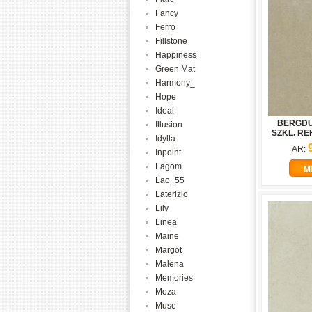
Fancy
Ferro
Fillstone
Happiness
Green Mat
Harmony_
Hope
Ideal
BERGDU
Illusion
SZKL. REK
Idylla
AR:
Inpoint
Lagom
M
Lao_55
Laterizio
Lily
Linea
Maine
Margot
Malena
Memories
Moza
Muse