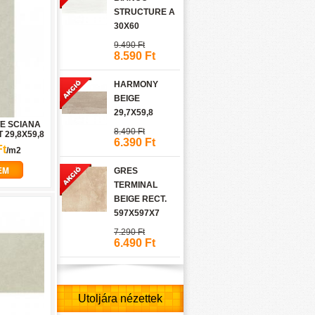
STRUCTURE A
30X60
9.490 Ft
8.590 Ft
HARMONY
BEIGE
29,7X59,8
E SCIANA
8.490 Ft
 29,8X59,8
6.390 Ft
Ft
/m2
EM
GRES
TERMINAL
BEIGE RECT.
597X597X7
7.290 Ft
6.490 Ft
Utoljára nézettek