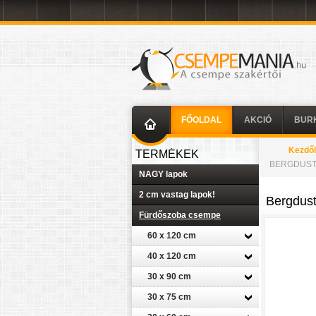
FŐOLDAL
AKCIÓ
BUR
Kezdő
TERMÉKEK
BERGDUST 
NAGY lapok
2 cm vastag lapok!
Bergdus
Fürdőszoba csempe
60 x 120 cm
40 x 120 cm
30 x 90 cm
30 x 75 cm