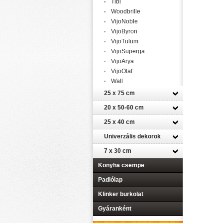
Tibi
Woodbrille
VijoNoble
VijoByron
VijoTulum
VijoSuperga
VijoArya
VijoOlaf
Wall
25 x 75 cm
20 x 50-60 cm
25 x 40 cm
Univerzális dekorok
7 x 30 cm
Konyha csempe
Padlólap
Klinker burkolat
Gyáranként