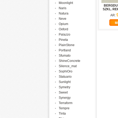
Moonlight
BERGDU
Naris
SZKL. REK
Natura
AR:
Neve
M
Opium
Oxford
Palazzo
Pineta
PlainStone
Portland
Sfumato
ShineConcrete
Silence_mat
SophiOro
Statuario
Sunlight
Symetry
Sweet
Synergy
Terraform
Tempre
Tinta