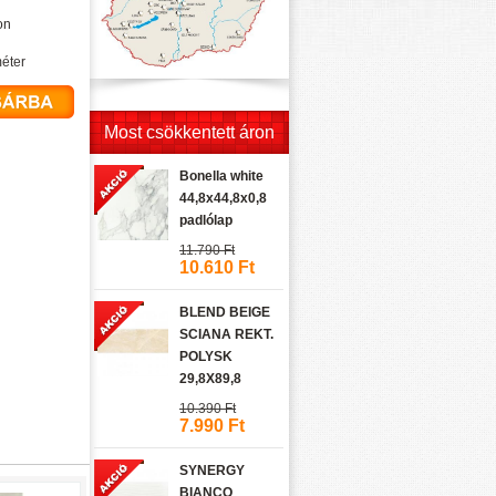
on
éter
Most csökkentett áron
Bonella white
44,8x44,8x0,8
padlólap
11.790 Ft
10.610 Ft
BLEND BEIGE
SCIANA REKT.
POLYSK
29,8X89,8
10.390 Ft
7.990 Ft
SYNERGY
BIANCO