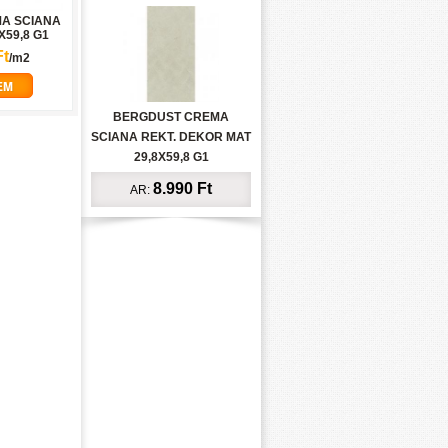
A SCIANA
X59,8 G1
Ft
/m2
EM
BERGDUST CREMA
SCIANA REKT. DEKOR MAT
29,8X59,8 G1
8.990 Ft
AR: