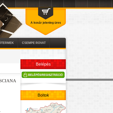
A kosár jelenleg üres
TÓTERMEK
CSEMPE ROVAT
Belépés
SCIANA
Boltok
r