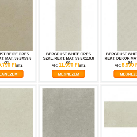
ST BEIGE GRES
BERGDUST WHITE GRES
BERGDUST WHIT
T. MAT. 59,8X59,8
SZKL. REKT. MAT. 59,8X119,8
REKT. DEKOR MAT
G1
G1
G1
9.790 Ft
11.990 Ft
8.990 
/m2
AR:
/m2
AR:
EGNEZEM
MEGNEZEM
MEGNEZ