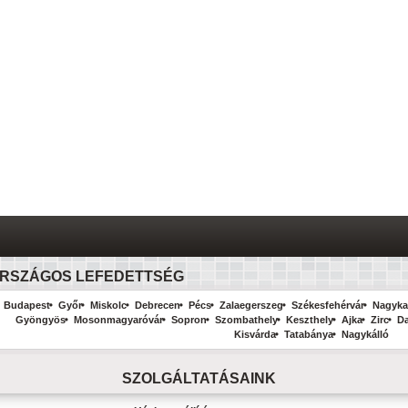
RSZÁGOS LEFEDETTSÉG
Budapest
Győr
Miskolc
Debrecen
Pécs
Zalaegerszeg
Székesfehérvár
Nagyka
Gyöngyös
Mosonmagyaróvár
Sopron
Szombathely
Keszthely
Ajka
Zirc
D
Kisvárda
Tatabánya
Nagykálló
SZOLGÁLTATÁSAINK