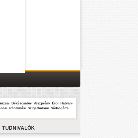
nizsa
Békéscsaba
Veszprém
Érd
Hatvan
abas
Rácalmás
Szigethalom
Sárbogárd
TUDNIVALÓK