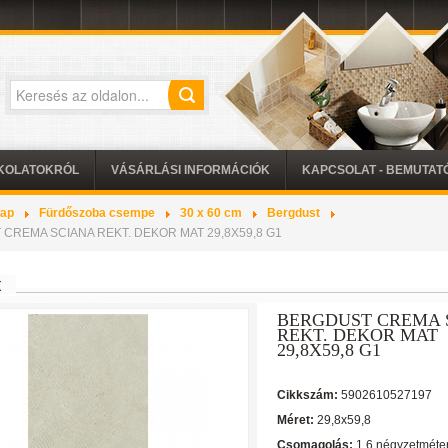
KOLATOKRÓL
VÁSÁRLÁSI INFORMÁCIÓK
KAPCSOLAT - BEMUTA
lap
Fürdőszoba csempe
30 x 60 cm
Bergdust
CREMA SCIANA REKT. DEKOR MAT 29,8X59,8 G1
t
BERGDUST CREMA 
REKT. DEKOR MAT
29,8X59,8 G1
Cikkszám:
5902610527197
Méret:
29,8x59,8
Csomagolás:
1.6 négyzetméte