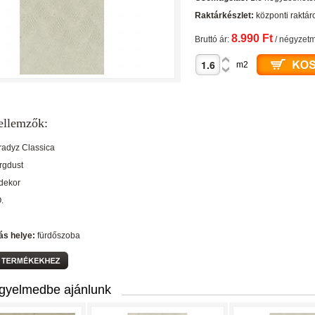
Raktárkészlet:
központi raktár
8.990 Ft
Bruttó ár:
/ négyzetm
m2
ellemzők:
radyz Classica
rgdust
 dekor
O.
ás helye:
fürdőszoba
igyelmedbe ajánlunk