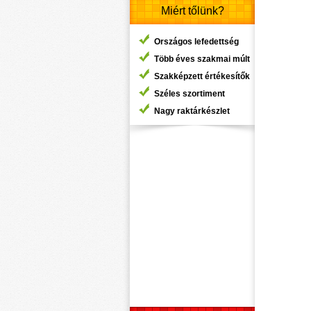
Miért tőlünk?
Országos lefedettség
Több éves szakmai múlt
Szakképzett értékesítők
Széles szortiment
Nagy raktárkészlet