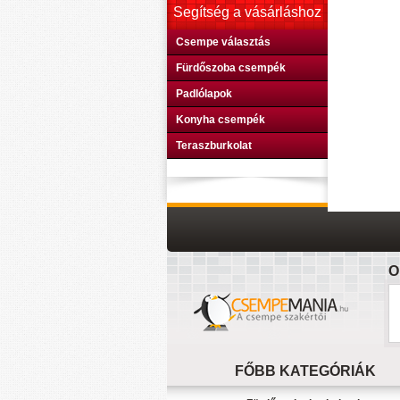
Segítség a vásárláshoz
Csempe választás
Fürdőszoba csempék
Padlólapok
Konyha csempék
Teraszburkolat
O
FŐBB KATEGÓRIÁK