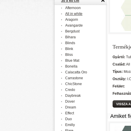
30 x 60 cm
Afternoon
All in white
Aragorn
Avangarde
Bergdust
Bihara
Blinds
Termékj
Blink
Bliss
Gyártó:
Tu
Blue Mat
Család:
All
Bonella
Típus:
Moz
Calacatta Oro
Carrastone
Osztály:
I.
ChicStone
Felület:
Credo
Felhasznál
Daybreak
Dover
Dream
Effect
Amiket f
Duo
Emilly
Flare