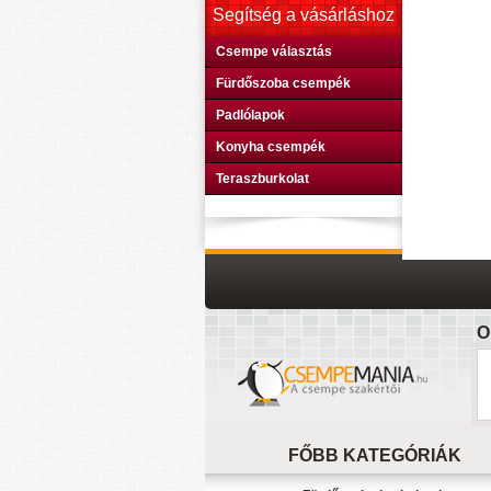
Segítség a vásárláshoz
Csempe választás
Fürdőszoba csempék
Padlólapok
Konyha csempék
Teraszburkolat
O
FŐBB KATEGÓRIÁK