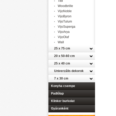
Tibi
Woodbrille
VijoNoble
VijoByron
VijoTulum
VijoSuperga
VijoArya
VijoOlaf
Wall
25 x 75 cm
20 x 50-60 cm
25 x 40 cm
Univerzális dekorok
7 x 30 cm
Konyha csempe
Padlólap
Klinker burkolat
Gyáranként