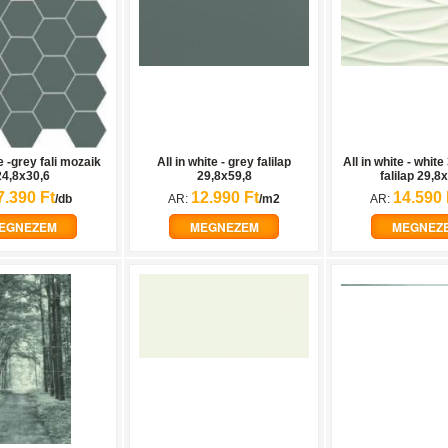
te -grey fali mozaik
All in white - grey falilap
All in white - white
24,8x30,6
29,8x59,8
falilap 29,8
7.390 Ft
12.990 Ft
14.590 
/db
AR:
/m2
AR:
EGNEZEM
MEGNEZEM
MEGNEZ