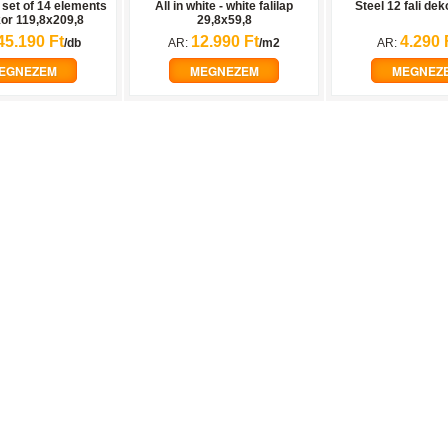
e set of 14 elements
All in white - white falilap
Steel 12 fali dek
kor 119,8x209,8
29,8x59,8
45.190 Ft
12.990 Ft
4.290 
/db
AR:
/m2
AR:
EGNEZEM
MEGNEZEM
MEGNEZ