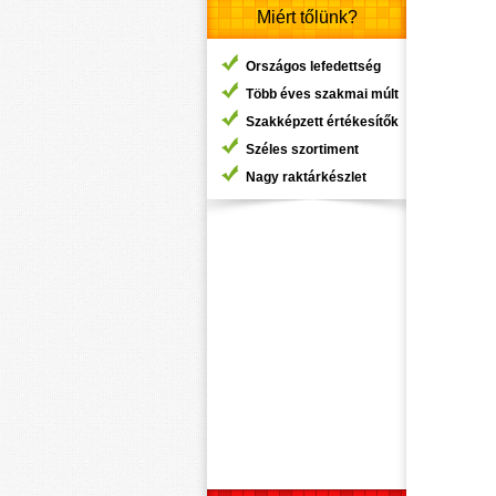
Miért tőlünk?
Országos lefedettség
Több éves szakmai múlt
Szakképzett értékesítők
Széles szortiment
Nagy raktárkészlet