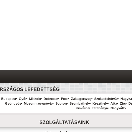
RSZÁGOS LEFEDETTSÉG
Budapest
Győr
Miskolc
Debrecen
Pécs
Zalaegerszeg
Székesfehérvár
Nagyka
Gyöngyös
Mosonmagyaróvár
Sopron
Szombathely
Keszthely
Ajka
Zirc
D
Kisvárda
Tatabánya
Nagykálló
SZOLGÁLTATÁSAINK