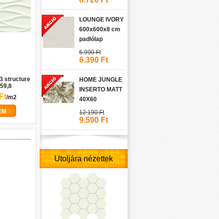
LOUNGE IVORY
600x600x8 cm
padlólap
6.990 Ft
6.390 Ft
 3 structure
HOME JUNGLE
x59,8
INSERTO MATT
Ft
/m2
40X60
EM
12.190 Ft
9.590 Ft
Utoljára nézettek