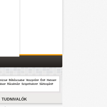
nizsa
Békéscsaba
Veszprém
Érd
Hatvan
abas
Rácalmás
Szigethalom
Sárbogárd
TUDNIVALÓK