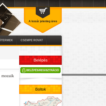
A kosár jelenleg üres
TÓTERMEK
CSEMPE ROVAT
Belépés
li mozaik
Boltok