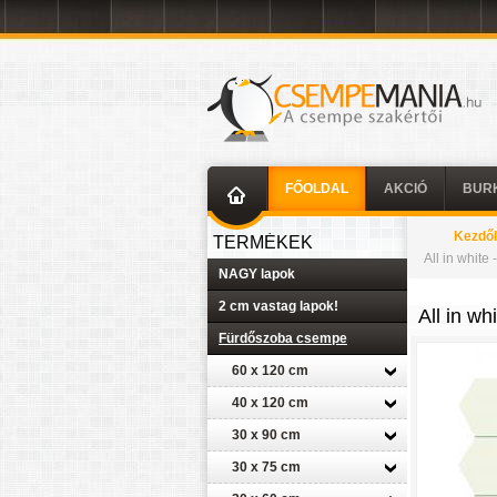
FŐOLDAL
AKCIÓ
BUR
Kezdő
TERMÉKEK
All in white
NAGY lapok
2 cm vastag lapok!
All in wh
Fürdőszoba csempe
60 x 120 cm
40 x 120 cm
30 x 90 cm
30 x 75 cm