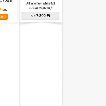
or 1x59,8
All in white - white fali
mozaik 24,8x30,6
Ft
/db
7.390 Ft
AR:
EM