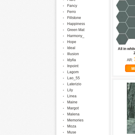
Fancy
Ferro
Fillstone
Happiness
Green Mat
Harmony_
Hope
Ideal
All in whi
Illusion
Idylla
AR:
Inpoint
M
Lagom
Lao_55
Laterizio
Lily
Linea
Maine
Margot
Malena
Memories
Moza
Muse