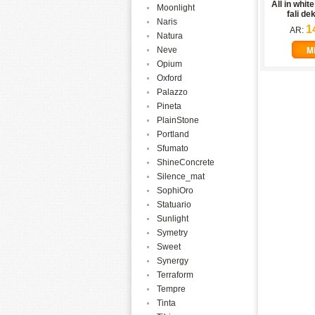
All in whit
Moonlight
fali de
Naris
1
AR:
Natura
M
Neve
Opium
Oxford
Palazzo
Pineta
PlainStone
Portland
Sfumato
ShineConcrete
Silence_mat
SophiOro
Statuario
Sunlight
Symetry
Sweet
Synergy
Terraform
Tempre
Tinta