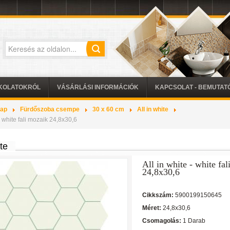
KOLATOKRÓL
VÁSÁRLÁSI INFORMÁCIÓK
KAPCSOLAT - BEMUTA
lap
Fürdőszoba csempe
30 x 60 cm
All in white
 - white fali mozaik 24,8x30,6
ite
All in white - white fa
24,8x30,6
Cikkszám:
5900199150645
Méret:
24,8x30,6
Csomagolás:
1 Darab