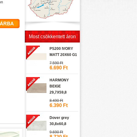
on
Most csökkentett áron
PS200 IVORY
MATT 20X60 G1
7.590 Ft
6.690 Ft
HARMONY
BEIGE
29,7X59,8
8.490 Ft
6.390 Ft
Dover grey
30,8x60,8
9.690 Ft
8.720 Ft