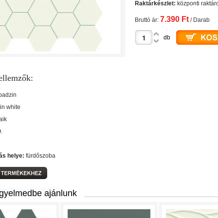
Raktárkészlet:
központi raktár
7.390 Ft
Bruttó ár:
/ Darab
db
ellemzők:
badzin
 in white
aik
O.
ás helye:
fürdőszoba
igyelmedbe ajánlunk